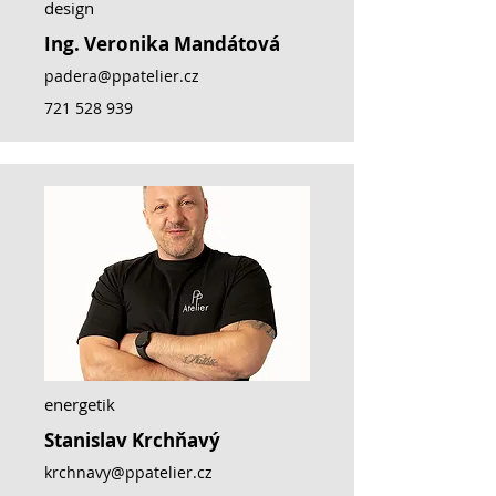
design
Ing. Veronika Mandátová
padera@ppatelier.cz
721 528 939
energetik
Stanislav Krchňavý
krchnavy@ppatelier.cz