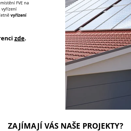
 umístění FVE na
 vyřízení
včetně
vyřízení
renci
zde
.
ZAJÍMAJÍ VÁS NAŠE PROJEKTY?