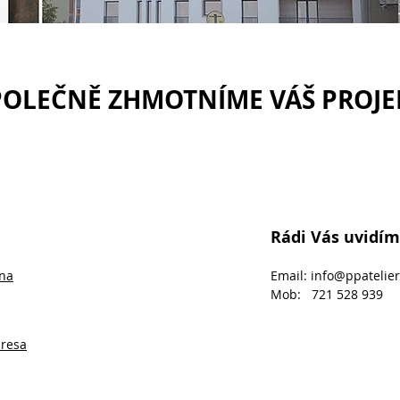
POLEČNĚ ZHMOTNÍME VÁŠ PROJE
Rádi Vás uvidím
vna
Email:
info@ppatelier
Mob: 721 528 939
dresa