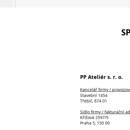
S
PP Ateliér s. r. o.
Kancelář firmy / provozo
Stavební 1454
Třebíč, 674 01
Sídlo firmy / fakturační a
Křížová 2597/5
Praha 5, 150 00