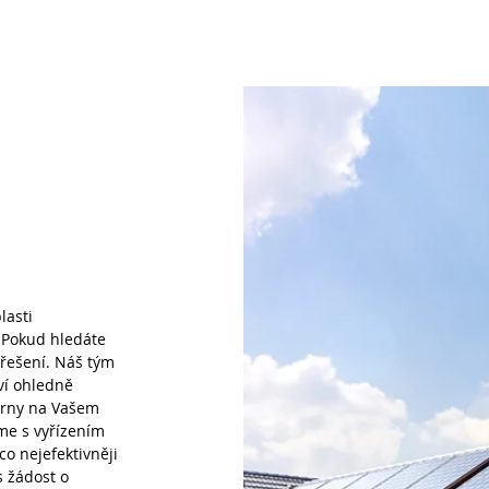
lasti
. Pokud hledáte
 řešení. Náš tým
ví ohledně
rárny na Vašem
me s vyřízením
co nejefektivněji
ás
žádost o